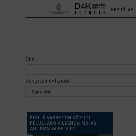
Ugrás a tartalomra
KEZDŐLAP
Cím
Készítés évtizede
Bármelyik
ÉPÜLŐ VASBETON KÖZÚTI
FELÜLJÁRÓ A LEENDŐ M3-AS
AUTÓPÁLYA FELETT