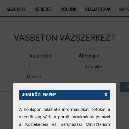
ALBUMOK
KERESÉS
RÓLUNK
KIÁLLÍTÁSOK
KAP
VASBETON VÁZSZERKEZT
Azonosító
Állomány
Bármelyik
Címke
K
X
JOGI KÖZLEMÉNY
A honlapon található információkat, fotókat a
szerzői jog védi, a portál tartalmának jogaival
a Közlekedési és Beruházási Minisztérium