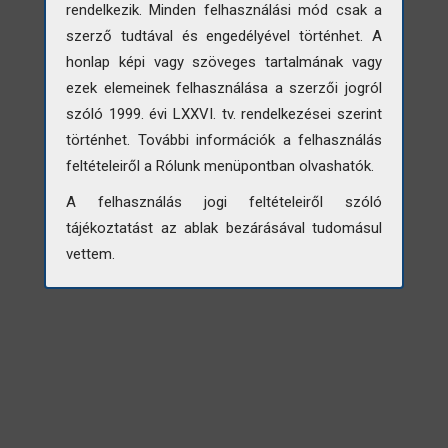
rendelkezik. Minden felhasználási mód csak a
szerző tudtával és engedélyével történhet. A
honlap képi vagy szöveges tartalmának vagy
ezek elemeinek felhasználása a szerzői jogról
szóló 1999. évi LXXVI. tv. rendelkezései szerint
történhet. További információk a felhasználás
feltételeiről a Rólunk menüpontban olvashatók.
A felhasználás jogi feltételeiről szóló
2026.
Közlekedési és Beruházási Minisztérium
tájékoztatást az ablak bezárásával tudomásul
Impresszum
vettem.