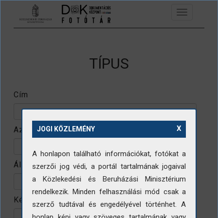
Ugrás a tartalomra
Toggle
navigation
TÍPUS
Cím
X
Azonosító
JOGI KÖZLEMÉNY
A honlapon található információkat, fotókat a
Állomány
szerzői jog védi, a portál tartalmának jogaival
a Közlekedési és Beruházási Minisztérium
rendelkezik. Minden felhasználási mód csak a
Készítő
szerző tudtával és engedélyével történhet. A
honlap képi vagy szöveges tartalmának vagy