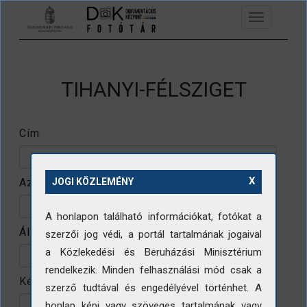
Ugrás a tartalomra
Toggle
navigation
TIHANYI-FÉLSZIGET
Cím
X
Azonosító
JOGI KÖZLEMÉNY
A honlapon található információkat, fotókat a
Állomány
szerzői jog védi, a portál tartalmának jogaival
a Közlekedési és Beruházási Minisztérium
rendelkezik. Minden felhasználási mód csak a
Készítő
szerző tudtával és engedélyével történhet. A
honlap képi vagy szöveges tartalmának vagy