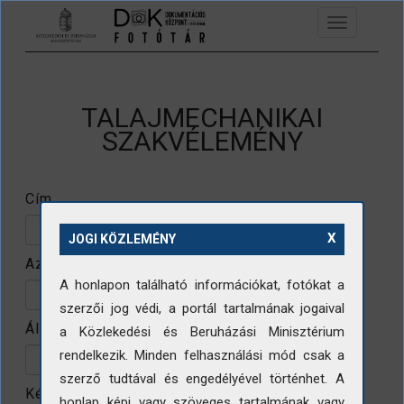
Ugrás a tartalomra
Toggle
navigation
TALAJMECHANIKAI
SZAKVÉLEMÉNY
Cím
X
JOGI KÖZLEMÉNY
Azonosító
A honlapon található információkat, fotókat a
szerzői jog védi, a portál tartalmának jogaival
Állomány
a Közlekedési és Beruházási Minisztérium
rendelkezik. Minden felhasználási mód csak a
szerző tudtával és engedélyével történhet. A
Készítő
honlap képi vagy szöveges tartalmának vagy