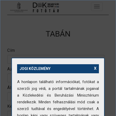
Ugrás a tartalomra
Toggle
navigation
TABÁN
Cím
X
Azonosító
JOGI KÖZLEMÉNY
A honlapon található információkat, fotókat a
Állomány
szerzői jog védi, a portál tartalmának jogaival
a Közlekedési és Beruházási Minisztérium
rendelkezik. Minden felhasználási mód csak a
Készítő
szerző tudtával és engedélyével történhet. A
honlap képi vagy szöveges tartalmának vagy