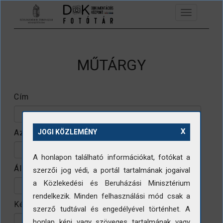
Ugrás a tartalomra
Toggle
navigation
MŰTÁRGY
Cím
X
Azonosító
JOGI KÖZLEMÉNY
A honlapon található információkat, fotókat a
Állomány
szerzői jog védi, a portál tartalmának jogaival
a Közlekedési és Beruházási Minisztérium
rendelkezik. Minden felhasználási mód csak a
Készítő
szerző tudtával és engedélyével történhet. A
honlap képi vagy szöveges tartalmának vagy