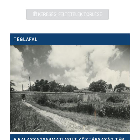
KERESÉSI FELTÉTELEK TÖRLÉSE
TÉGLAFAL
A BALASSAGYARMATI VOLT KÖZTÁRSASÁG TÉR