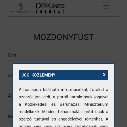
Ugrás a tartalomra
Toggle
navigation
MOZDONYFÜST
Cím
X
Azonosító
JOGI KÖZLEMÉNY
A honlapon található információkat, fotókat a
Állomány
szerzői jog védi, a portál tartalmának jogaival
a Közlekedési és Beruházási Minisztérium
rendelkezik. Minden felhasználási mód csak a
Készítő
szerző tudtával és engedélyével történhet. A
honlap képi vagy szöveges tartalmának vagy