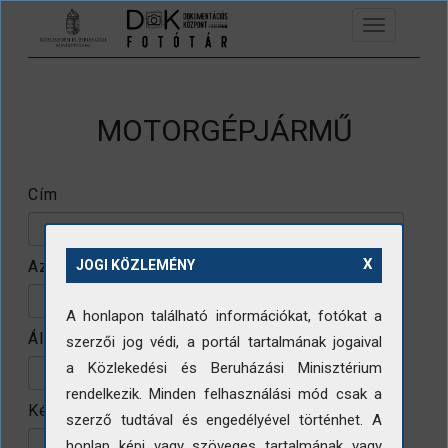
Ugrás a tartalomra
Toggle
navigation
MOTORGÉPJÁRMŰ
Cím
X
Azonosító
JOGI KÖZLEMÉNY
A honlapon található információkat, fotókat a
Állomány
szerzői jog védi, a portál tartalmának jogaival
a Közlekedési és Beruházási Minisztérium
rendelkezik. Minden felhasználási mód csak a
Készítő
szerző tudtával és engedélyével történhet. A
honlap képi vagy szöveges tartalmának vagy