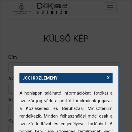
Ugrás a tartalomra
Toggle
navigation
KÜLSŐ KÉP
Cím
X
Azonosító
JOGI KÖZLEMÉNY
A honlapon található információkat, fotókat a
Állomány
szerzői jog védi, a portál tartalmának jogaival
a Közlekedési és Beruházási Minisztérium
rendelkezik. Minden felhasználási mód csak a
Készítő
szerző tudtával és engedélyével történhet. A
honlap képi vagy szöveges tartalmának vagy