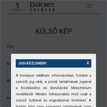
Ugrás a tartalomra
Toggle
navigation
KÜLSŐ KÉP
Cím
X
Azonosító
JOGI KÖZLEMÉNY
A honlapon található információkat, fotókat a
Állomány
szerzői jog védi, a portál tartalmának jogaival
a Közlekedési és Beruházási Minisztérium
rendelkezik. Minden felhasználási mód csak a
Készítő
szerző tudtával és engedélyével történhet. A
honlap képi vagy szöveges tartalmának vagy