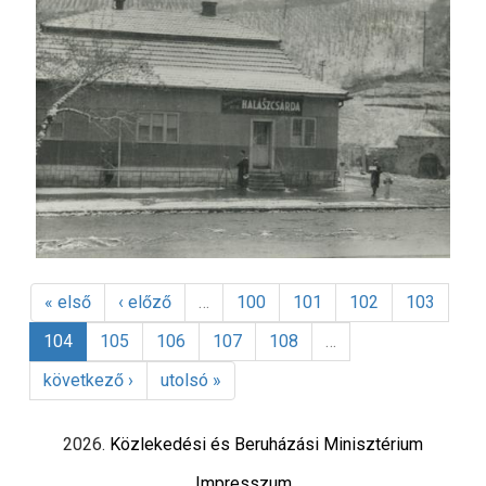
« első
‹ előző
…
100
101
102
103
104
105
106
107
108
…
következő ›
utolsó »
2026.
Közlekedési és Beruházási Minisztérium
Impresszum