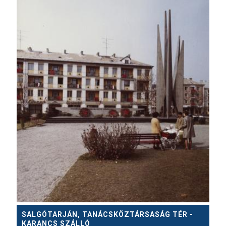
SALGÓTARJÁN, TANÁCSKÖZTÁRSASÁG TÉR -
KARANCS SZÁLLÓ