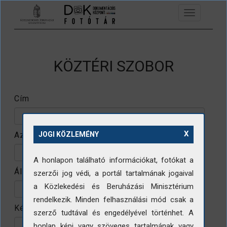
Ugrás a tartalomra
Toggle
navigation
KÖZTÉRI SZOBOR
Cím
X
Azonosító
JOGI KÖZLEMÉNY
A honlapon található információkat, fotókat a
Állomány
szerzői jog védi, a portál tartalmának jogaival
a Közlekedési és Beruházási Minisztérium
rendelkezik. Minden felhasználási mód csak a
Készítő
szerző tudtával és engedélyével történhet. A
honlap képi vagy szöveges tartalmának vagy