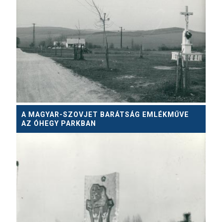
A MAGYAR-SZOVJET BARÁTSÁG EMLÉKMŰVE
AZ ÓHEGY PARKBAN