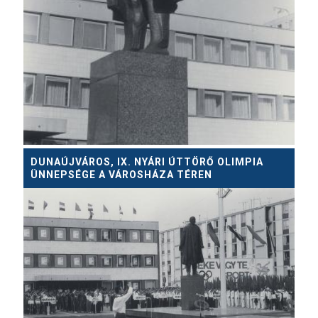
DUNAÚJVÁROS, IX. NYÁRI ÚTTÖRŐ OLIMPIA
ÜNNEPSÉGE A VÁROSHÁZA TÉREN