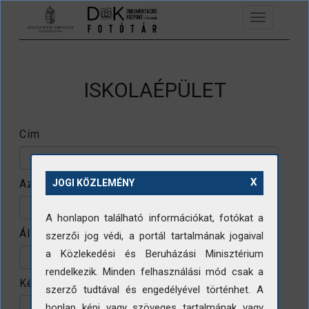
Ugrás a tartalomra
Toggle
navigation
ISKOLAÉPÜLET
Cím
X
Azonosító
JOGI KÖZLEMÉNY
A honlapon található információkat, fotókat a
Állomány
szerzői jog védi, a portál tartalmának jogaival
a Közlekedési és Beruházási Minisztérium
rendelkezik. Minden felhasználási mód csak a
Készítő
szerző tudtával és engedélyével történhet. A
honlap képi vagy szöveges tartalmának vagy