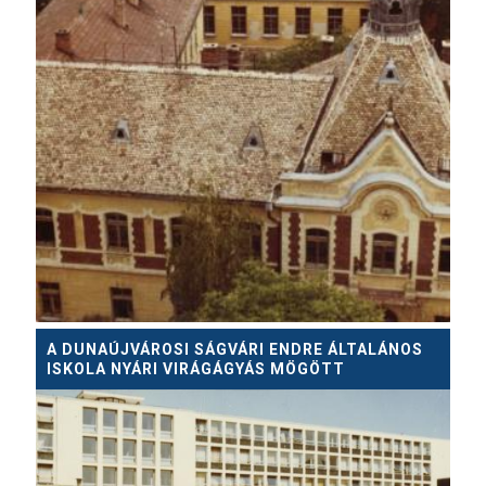
A DUNAÚJVÁROSI SÁGVÁRI ENDRE ÁLTALÁNOS
ISKOLA NYÁRI VIRÁGÁGYÁS MÖGÖTT