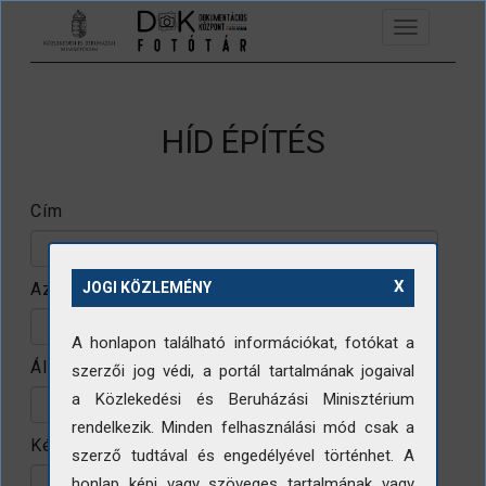
Ugrás a tartalomra
Toggle
navigation
HÍD ÉPÍTÉS
Cím
X
Azonosító
JOGI KÖZLEMÉNY
A honlapon található információkat, fotókat a
Állomány
szerzői jog védi, a portál tartalmának jogaival
a Közlekedési és Beruházási Minisztérium
rendelkezik. Minden felhasználási mód csak a
Készítő
szerző tudtával és engedélyével történhet. A
honlap képi vagy szöveges tartalmának vagy