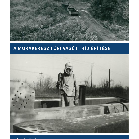
A MURAKERESZTÚRI VASÚTI HÍD ÉPÍTÉSE