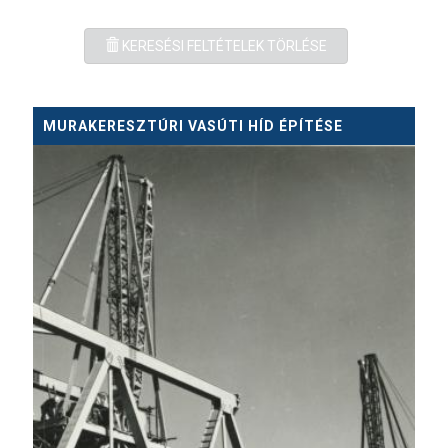
KERESÉSI FELTÉTELEK TÖRLÉSE
MURAKERESZTÚRI VASÚTI HÍD ÉPÍTÉSE