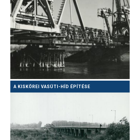
A KISKÖREI VASÚTI-HÍD ÉPÍTÉSE