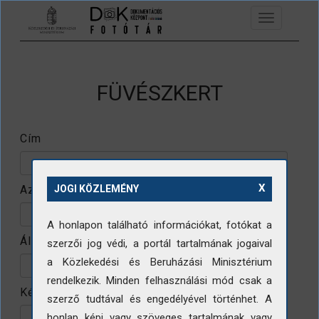
Ugrás a tartalomra
Toggle
navigation
FÜVÉSZKERT
Cím
X
Azonosító
JOGI KÖZLEMÉNY
A honlapon található információkat, fotókat a
Állomány
szerzői jog védi, a portál tartalmának jogaival
a Közlekedési és Beruházási Minisztérium
rendelkezik. Minden felhasználási mód csak a
Készítő
szerző tudtával és engedélyével történhet. A
honlap képi vagy szöveges tartalmának vagy