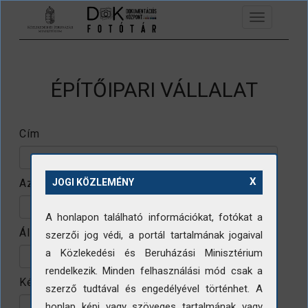
Ugrás a tartalomra
Toggle
navigation
ÉPÍTŐIPARI VÁLLALAT
Cím
X
Azonosító
JOGI KÖZLEMÉNY
A honlapon található információkat, fotókat a
Állomány
szerzői jog védi, a portál tartalmának jogaival
a Közlekedési és Beruházási Minisztérium
rendelkezik. Minden felhasználási mód csak a
Készítő
szerző tudtával és engedélyével történhet. A
honlap képi vagy szöveges tartalmának vagy