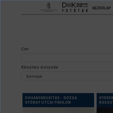
Ugrás a tartalomra
KEZDŐLAP
Cím
Készítés évtizede
Bármelyik
DOHÁNYÁRUSÍTÁS - DÓZSA
GYEREK
GYÖRGY UTCAI PAVILON
KOSSUT