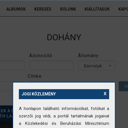
ALBUMOK
KERESÉS
RÓLUNK
KIÁLLÍTÁSOK
KAP
DOHÁNY
Azonosító
Állomány
Bármelyik
Címke
K
X
JOGI KÖZLEMÉNY
A honlapon található információkat, fotókat a
EK A DOHÁNYBOLT ELŐTT -
szerzői jog védi, a portál tartalmának jogaival
H LAJOS UTCA 62.
a Közlekedési és Beruházási Minisztérium